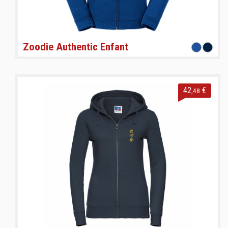
Zoodie Authentic Enfant
42
€
,48