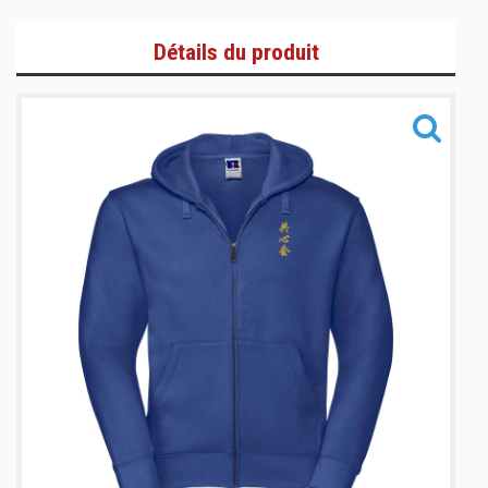
T-Shirts et Polos
Détails du produit
Zoodies/Vestes
Bas de jogging/Pantalons
Informations