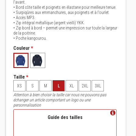
l’avant.
• Bord côte taille et poignets en élastane pour meilleure tenue.
• Surpiqûres aux emmanchures, aux poignets et à l’ourlet.
• Accès MP3.
• Zip intégral métallique (argent vieilli) YKK.
• Zip bord à bord – permet une impression sur toute la largeur
de la poitrine.
• Poche kangourou.
Couleur
*
Taille
*
XS
S
M
L
XL
2XL
3XL
Attention à bien choisir la taille car nous ne pouvons pas
échanger un article comportant un logo ou une
personnalisation
Guide des tailles