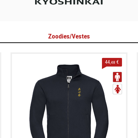
Zoodies/Vestes
44
€
,48