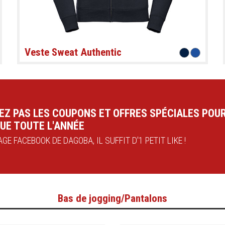
Veste Sweat Authentic
EZ PAS LES COUPONS ET OFFRES SPÉCIALES POU
UE TOUTE L'ANNÉE
GE FACEBOOK DE DAGOBA, IL SUFFIT D'1 PETIT LIKE !
Bas de jogging/Pantalons