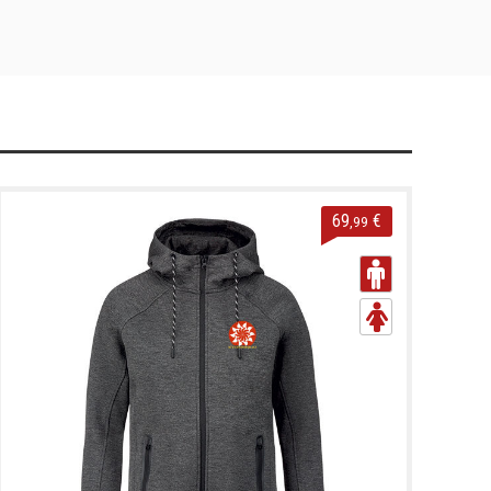
69
€
,99