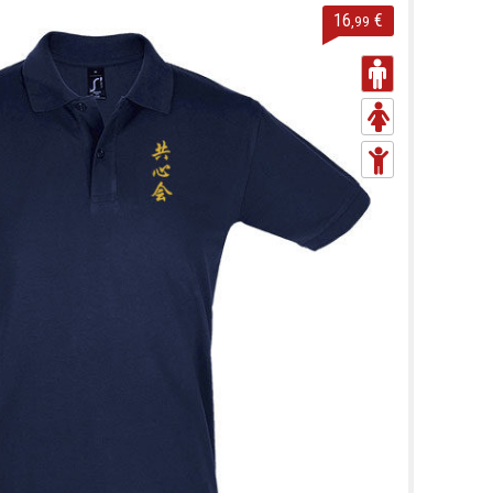
16
€
,99