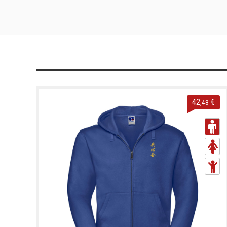
42
€
,48