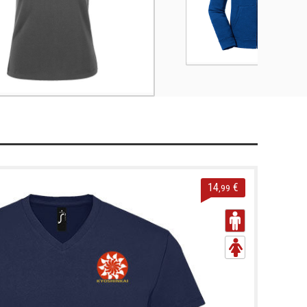
14
€
,99