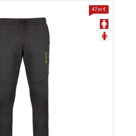
47
€
,99