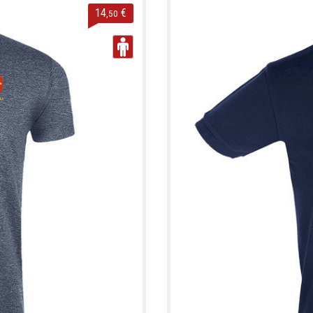
14
€
,50