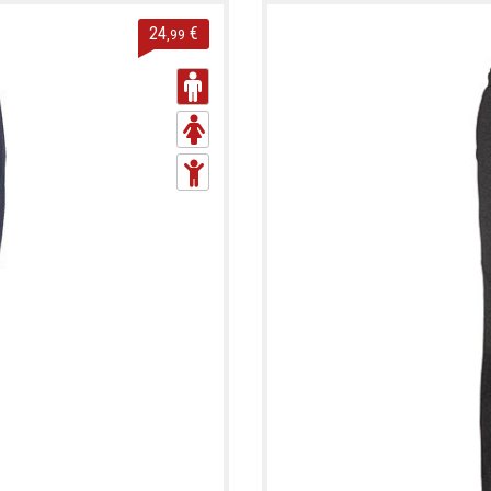
24
€
,99