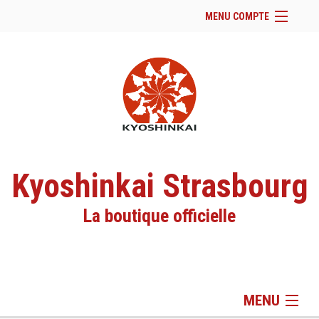
MENU COMPTE
Accueil
Site Web du club
Facebook
Se connecter
Panier (
vide
)
Kyoshinkai Strasbourg
La boutique officielle
MENU