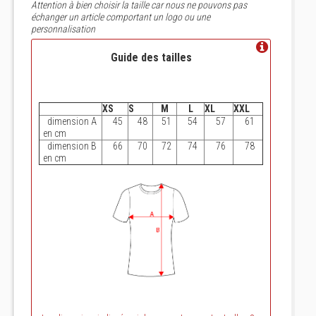
Attention à bien choisir la taille car nous ne pouvons pas
échanger un article comportant un logo ou une
personnalisation
Guide des tailles
XS
S
M
L
XL
XXL
dimension A
45
48
51
54
57
61
en cm
dimension B
66
70
72
74
76
78
en cm