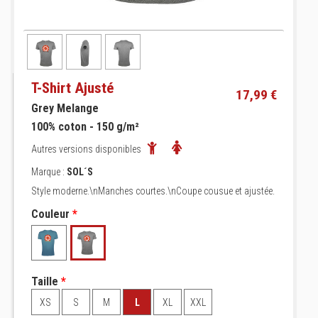
T-Shirt Ajusté
17,99 €
Grey Melange
100% coton - 150 g/m²
Autres versions disponibles
Marque :
SOL´S
Style moderne.\nManches courtes.\nCoupe cousue et ajustée.
Couleur
*
Taille
*
XS
S
M
L
XL
XXL