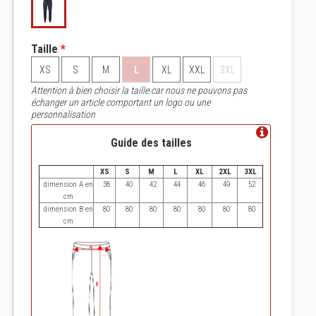
Taille
*
XS
S
M
L
XL
XXL
3XL
Attention à bien choisir la taille car nous ne pouvons pas
échanger un article comportant un logo ou une
personnalisation
Guide des tailles
XS
S
M
L
XL
2XL
3XL
dimension A en
38
40
42
44
46
49
52
cm
dimension B en
80
80
80
80
80
80
80
cm