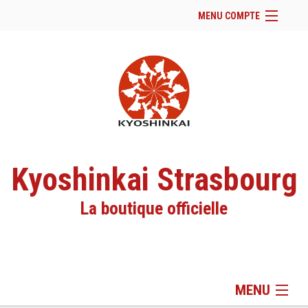
MENU COMPTE
Accueil
Site Web du club
Facebook
Se connecter
Panier (
vide
)
Kyoshinkai Strasbourg
La boutique officielle
MENU