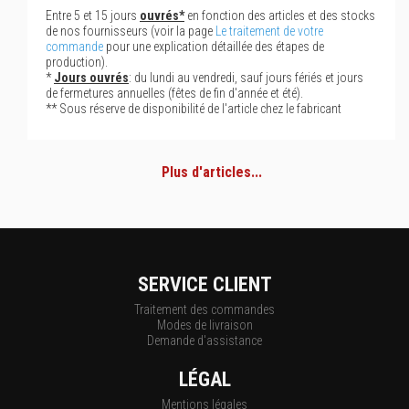
Entre 5 et 15 jours
ouvrés*
en fonction des articles et des stocks
de nos fournisseurs (voir la page
Le traitement de votre
commande
pour une explication détaillée des étapes de
production).
*
Jours ouvrés
: du lundi au vendredi, sauf jours fériés et jours
de fermetures annuelles (fêtes de fin d'année et été).
** Sous réserve de disponibilité de l'article chez le fabricant
Plus d'articles...
SERVICE CLIENT
Traitement des commandes
Modes de livraison
Demande d'assistance
LÉGAL
Mentions légales