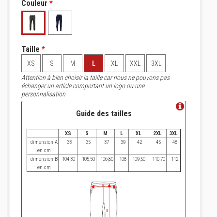
Couleur
*
Taille
*
XS
S
M
L
XL
XXL
3XL
Attention à bien choisir la taille car nous ne pouvons pas
échanger un article comportant un logo ou une
personnalisation
Guide des tailles
XS
S
M
L
XL
2XL
3XL
dimension A
33
35
37
39
42
45
48
en cm
dimension B
104,30
105,50
106,80
108
109,50
110,70
112
en cm