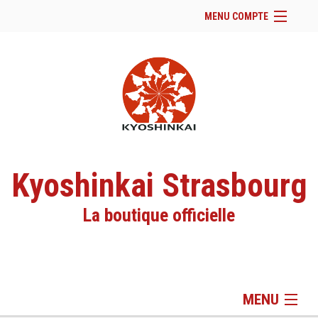
MENU COMPTE
Accueil
Site Web du club
Facebook
Se connecter
Panier (
vide
)
Kyoshinkai Strasbourg
La boutique officielle
MENU