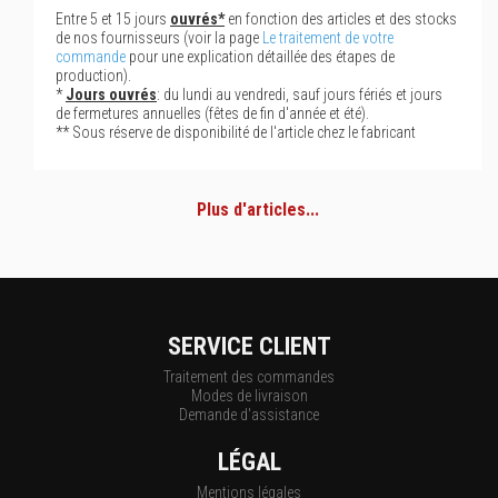
Entre 5 et 15 jours
ouvrés*
en fonction des articles et des stocks
de nos fournisseurs (voir la page
Le traitement de votre
commande
pour une explication détaillée des étapes de
production).
*
Jours ouvrés
: du lundi au vendredi, sauf jours fériés et jours
de fermetures annuelles (fêtes de fin d'année et été).
** Sous réserve de disponibilité de l'article chez le fabricant
Plus d'articles...
SERVICE CLIENT
Traitement des commandes
Modes de livraison
Demande d'assistance
LÉGAL
Mentions légales