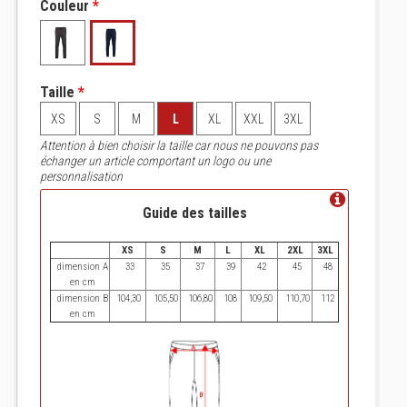
Couleur
*
Taille
*
XS
S
M
L
XL
XXL
3XL
Attention à bien choisir la taille car nous ne pouvons pas
échanger un article comportant un logo ou une
personnalisation
Guide des tailles
XS
S
M
L
XL
2XL
3XL
dimension A
33
35
37
39
42
45
48
en cm
dimension B
104,30
105,50
106,80
108
109,50
110,70
112
en cm