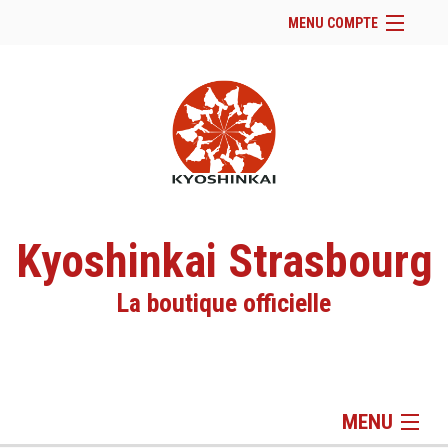
MENU COMPTE
Accueil
Site Web du club
Facebook
Se connecter
Panier (
vide
)
Kyoshinkai Strasbourg
La boutique officielle
MENU