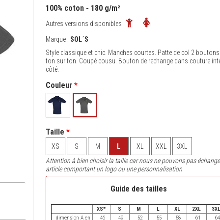
100% coton - 180 g/m²
Autres versions disponibles
Marque :
SOL´S
Style classique et chic. Manches courtes. Patte de col 2 boutons
ton sur ton. Coupé cousu. Bouton de rechange dans couture inté
côté.
Couleur
*
Taille
*
XS
S
M
L
XL
XXL
3XL
Attention à bien choisir la taille car nous ne pouvons pas échange
article comportant un logo ou une personnalisation
Guide des tailles
XS*
S
M
L
XL
2XL
3X
dimension A en
46
49
52
55
58
61
64