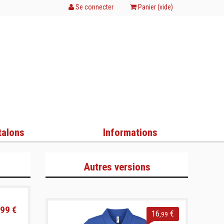
Se connecter
Panier (
vide
)
talons
Informations
Autres versions
99 €
16
€
,99