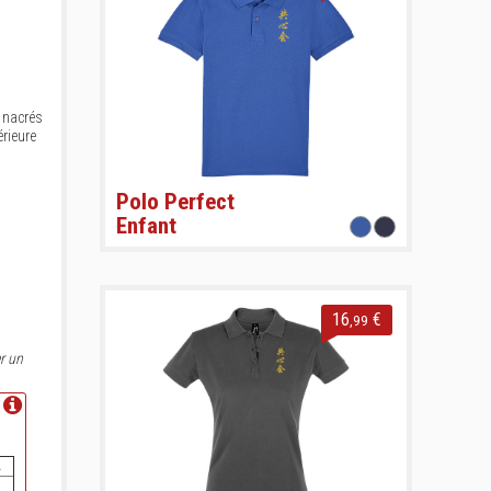
 nacrés
rieure
Polo Perfect
Enfant
16
€
,99
r un
L