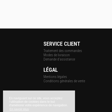
SERVICE CLIENT
Traitement des commandes
Modes de livraison
Demande d'assistance
LÉGAL
Mentions légales
Conditions générales de vente
En naviguant sur ce site, vous acceptez
l’utilisation de cookies dans le but
d'améliorer votre expérience de navigation.
En savoir plus