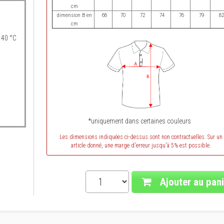
cm
dimension B en
68
70
72
74
76
79
82
cm
 40 °C
*uniquement dans certaines couleurs
Les dimensions indiquées ci-dessus sont non contractuelles. Sur un
article donné, une marge d'erreur jusqu'à 5% est possible.
Ajouter au pani