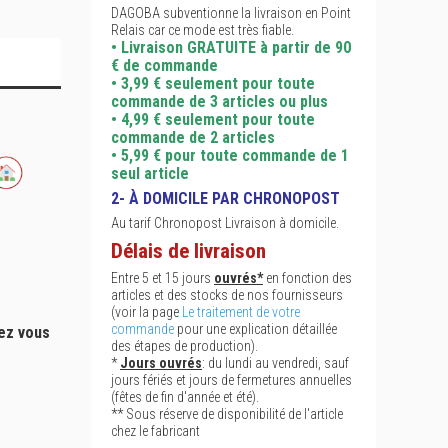
DAGOBA subventionne la livraison en Point
Relais car ce mode est très fiable.
• Livraison GRATUITE à partir de 90
€ de commande
• 3,99 € seulement pour toute
commande de 3 articles ou plus
• 4,99 € seulement pour toute
commande de 2 articles
• 5,99 € pour toute commande de 1
seul article
2- À DOMICILE PAR CHRONOPOST
Au tarif Chronopost Livraison à domicile.
Délais de livraison
Entre 5 et 15 jours
ouvrés*
en fonction des
articles et des stocks de nos fournisseurs
(voir la page
Le traitement de votre
commande
pour une explication détaillée
hez vous
des étapes de production).
*
Jours ouvrés
: du lundi au vendredi, sauf
jours fériés et jours de fermetures annuelles
(fêtes de fin d'année et été).
** Sous réserve de disponibilité de l'article
chez le fabricant