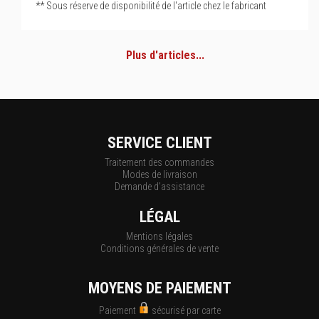
** Sous réserve de disponibilité de l'article chez le fabricant
Plus d'articles...
SERVICE CLIENT
Traitement des commandes
Modes de livraison
Demande d'assistance
LÉGAL
Mentions légales
Conditions générales de vente
MOYENS DE PAIEMENT
Paiement
sécurisé par carte