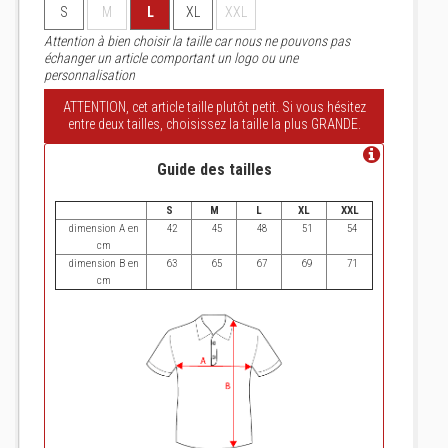
S
M
L
XL
XXL
Attention à bien choisir la taille car nous ne pouvons pas
échanger un article comportant un logo ou une
personnalisation
ATTENTION, cet article taille plutôt petit. Si vous hésitez
entre deux tailles, choisissez la taille la plus GRANDE.
Guide des tailles
S
M
L
XL
XXL
dimension A en
42
45
48
51
54
cm
dimension B en
63
65
67
69
71
cm