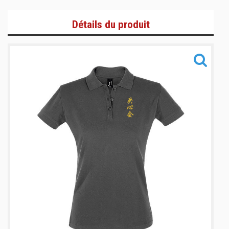
T-Shirts et Polos
Détails du produit
Zoodies/Vestes
Bas de jogging/Pantalons
Informations