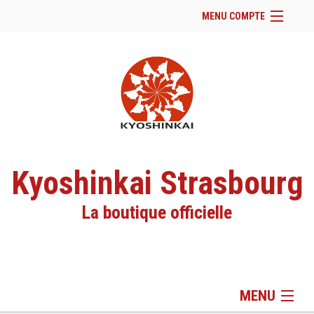
MENU COMPTE
Accueil
Site Web du club
Facebook
Se connecter
Panier (
vide
)
Kyoshinkai Strasbourg
La boutique officielle
MENU