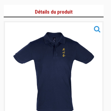
T-Shirts et Polos
Détails du produit
Zoodies/Vestes
Bas de jogging/Pantalons
Informations