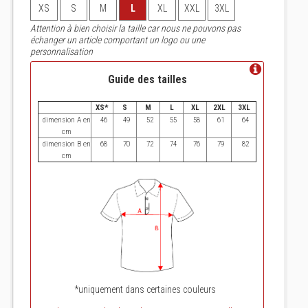
XS
S
M
L
XL
XXL
3XL
Attention à bien choisir la taille car nous ne pouvons pas
échanger un article comportant un logo ou une
personnalisation
Guide des tailles
XS*
S
M
L
XL
2XL
3XL
dimension A en
46
49
52
55
58
61
64
cm
dimension B en
68
70
72
74
76
79
82
cm
*uniquement dans certaines couleurs