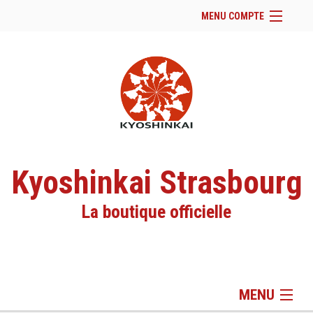
MENU COMPTE
Accueil
Site Web du club
Facebook
Se connecter
Panier (
vide
)
Kyoshinkai Strasbourg
La boutique officielle
MENU