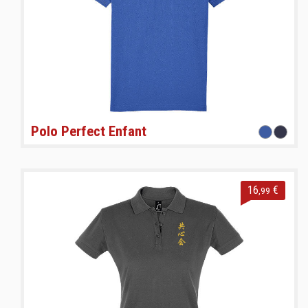
Polo Perfect Enfant
16
€
,99